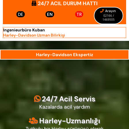
24/7 ACIL DURUM HATTI
Arayın
DE
EN
TR
02166 /
1469505
Ingenieurbüro Kuban
Harley-Davidson Uzman
Bilirkişi
Harley-Davidson Ekspertiz
24/7 Acil Servis
Kazalarda acil yardım
Harley-Uzmanlığı
Tutkulu bir Harley sürücüsü olarak