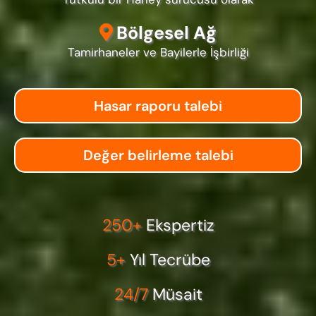
Bölgesel Ağ
Tamirhaneler ve Bayilerle İşbirliği
Hasar raporu talebi
Değer belirleme talebi
250+
Ekspertiz
5+
Yıl Tecrübe
24/7
Müsait